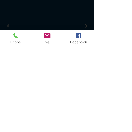
Phone
Email
Facebook
Legal Notice
SIRET
385115902
RM 76