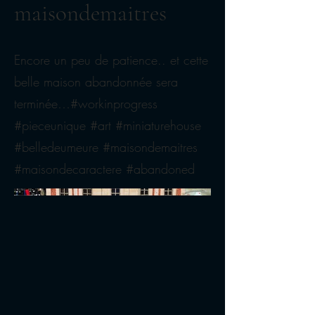
maisondemaitres
Encore un peu de patience.. et cette
belle maison abandonnée sera
terminée…#workinprogress
#pieceunique #art #miniaturehouse
#belledeumeure #maisondemaitres
#maisondecaractere #abandoned