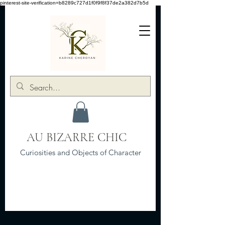
pinterest-site-verification=b8289c727d1f0f9f8f37de2a382d7b5d
AU BIZARRE CHIC
Curiosities and Objects of Character