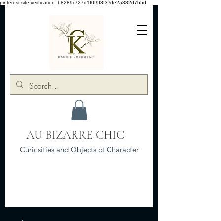
pinterest-site-verification=b8289c727d1f0f9f8f37de2a382d7b5d
AU BIZARRE CHIC
Curiosities and Objects of Character