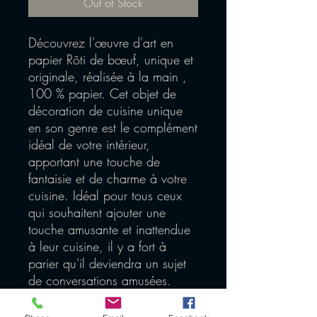
Out of Stock
Découvrez l'œuvre d'art en
papier Rôti de bœuf, unique et
originale, réalisée à la main ,
100 % papier. Cet objet de
décoration de cuisine unique
en son genre est le complément
idéal de votre intérieur,
apportant une touche de
fantaisie et de charme à votre
cuisine. Idéal pour tous ceux
qui souhaitent ajouter une
touche amusante et inattendue
à leur cuisine, il y a fort à
parier qu'il deviendra un sujet
de conversations amusées.
Apportez une touche de
fantaisie et de créativité à votre