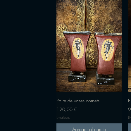
Vista rápida
Paire de vases cornets
E
Precio
P
120,00 €
9
Livraison:
Li
Agregar al carrito