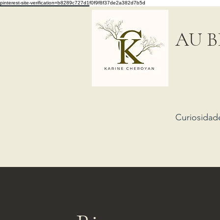
pinterest-site-verification=b8289c727d1f0f9f8f37de2a382d7b5d
AU B
Curiosidad