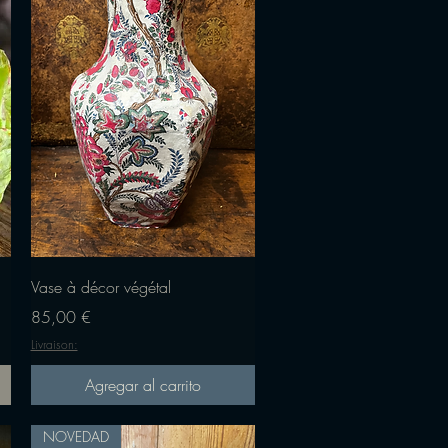
Vista rápida
Vase à décor végétal
Precio
85,00 €
Livraison:
Agregar al carrito
NOVEDAD