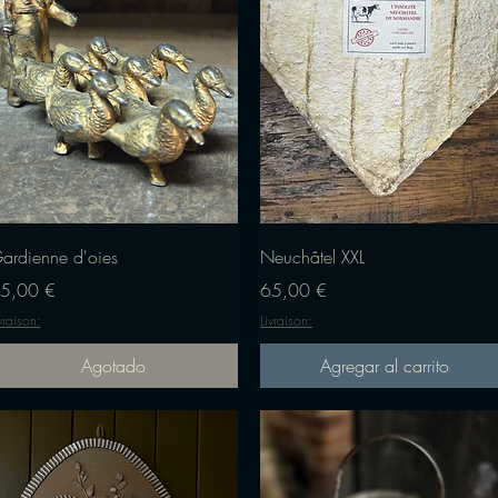
Vista rápida
Vista rápida
ardienne d'oies
Neuchâtel XXL
recio
Precio
5,00 €
65,00 €
vraison:
Livraison:
Agotado
Agregar al carrito