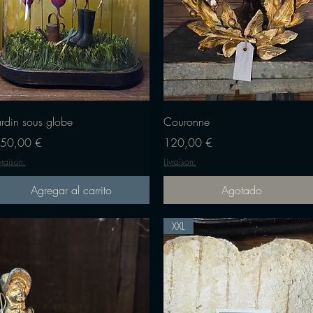
Vista rápida
Vista rápida
ardin sous globe
Couronne
recio
Precio
50,00 €
120,00 €
vraison:
Livraison:
Agregar al carrito
Agotado
XXL