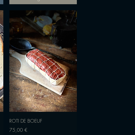
Vista rápida
ROTI DE BOEUF
Precio
75,00 €