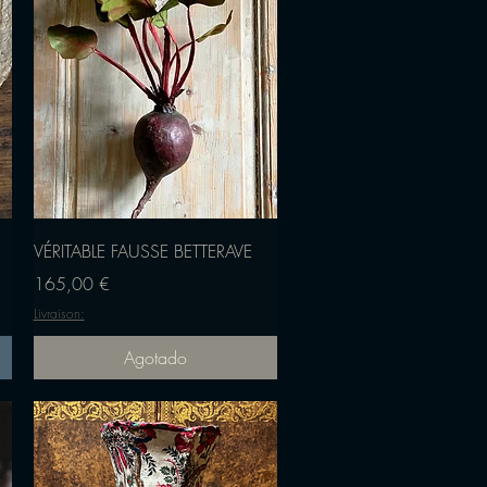
Vista rápida
VÉRITABLE FAUSSE BETTERAVE
Precio
165,00 €
Livraison:
Agotado