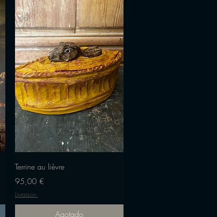
Vista rápida
Terrine au lièvre
Precio
95,00 €
Livraison:
Agotado