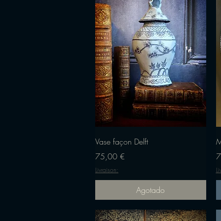
Vista rápida
Vase façon Delft
M
Precio
P
75,00 €
7
Livraison:
Li
Agotado