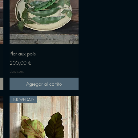
Vista rápida
Plat aux pois
Precio
200,00 €
Livraison:
Agregar al carrito
NOVEDAD