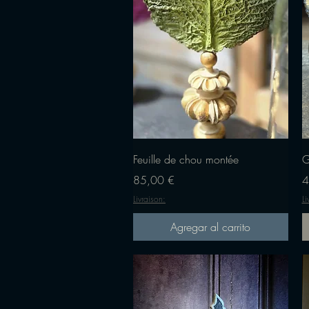
Vista rápida
Feuille de chou montée
G
Precio
P
85,00 €
4
Livraison:
Li
Agregar al carrito