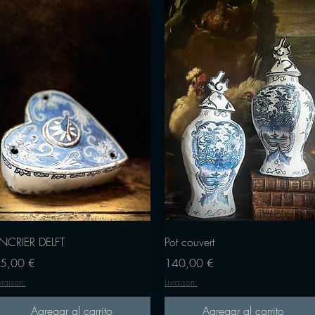
Vista rápida
Vista rápida
NCRIER DELFT
Pot couvert
recio
Precio
5,00 €
140,00 €
vraison:
Livraison:
Agregar al carrito
Agregar al carrito