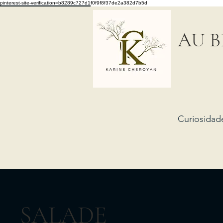
pinterest-site-verification=b8289c727d1f0f9f8f37de2a382d7b5d
AU B
Curiosidad
SALADE