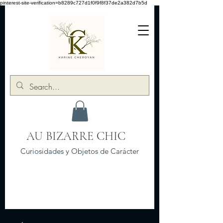
pinterest-site-verification=b8289c727d1f0f9f8f37de2a382d7b5d
AU BIZARRE CHIC
Curiosidades y Objetos de Carácter