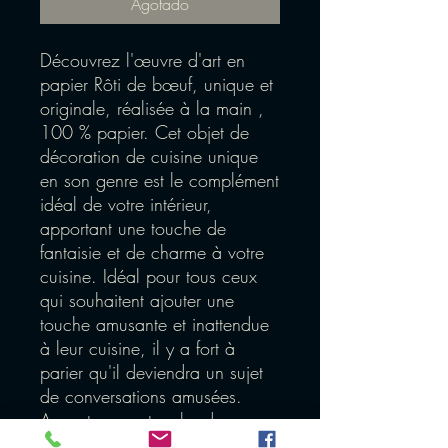
Agotado
Découvrez l'œuvre d'art en
papier Rôti de bœuf, unique et
originale, réalisée à la main ,
100 % papier. Cet objet de
décoration de cuisine unique
en son genre est le complément
idéal de votre intérieur,
apportant une touche de
fantaisie et de charme à votre
cuisine. Idéal pour tous ceux
qui souhaitent ajouter une
touche amusante et inattendue
à leur cuisine, il y a fort à
parier qu'il deviendra un sujet
de conversations amusées.
Apportez une touche de
fantaisie et de créativité à votre