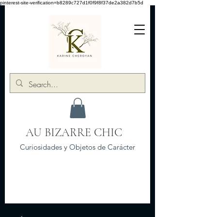
pinterest-site-verification=b8289c727d1f0f9f8f37de2a382d7b5d
AU BIZARRE CHIC
Curiosidades y Objetos de Carácter