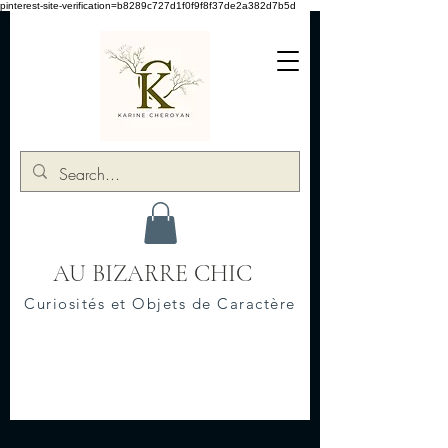
pinterest-site-verification=b8289c727d1f0f9f8f37de2a382d7b5d
AU BIZARRE CHIC
Curiosités et Objets de Caractère