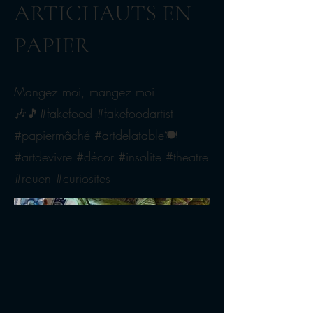
ARTICHAUTS EN
PAPIER
Mangez moi, mangez moi
🎶🎵#fakefood #fakefoodartist
#papiermâché #artdelatable🍽
#artdevivre #décor #insolite #theatre
#rouen #curiosites